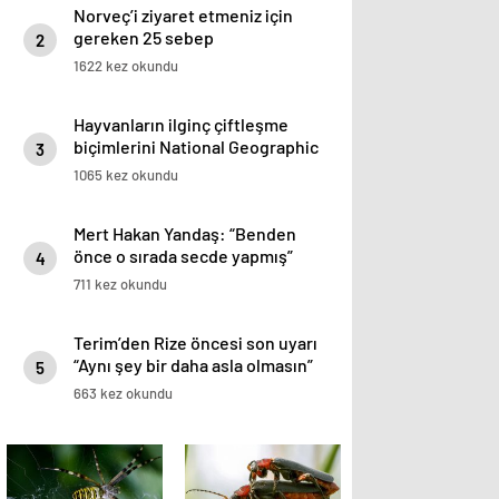
Norveç’i ziyaret etmeniz için
gereken 25 sebep
2
1622 kez okundu
Hayvanların ilginç çiftleşme
biçimlerini National Geographic
3
görüntüledi.
1065 kez okundu
Mert Hakan Yandaş: “Benden
önce o sırada secde yapmış”
4
711 kez okundu
Terim’den Rize öncesi son uyarı
“Aynı şey bir daha asla olmasın”
5
663 kez okundu