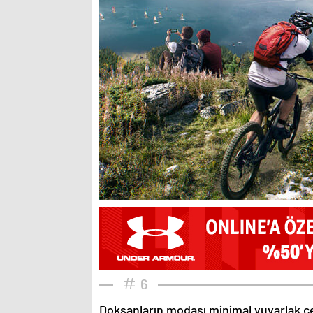
6
Doksanların modası minimal yuvarlak çe