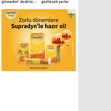
gitmedim” dedirten
gezilecek yerler
12 fotoğraf