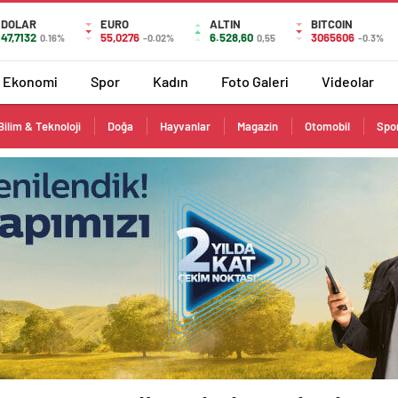
DOLAR
EURO
ALTIN
BITCOIN
47,7132
55,0276
6.528,60
3065606
0.16%
-0.02%
0,55
-0.3%
Ekonomi
Spor
Kadın
Foto Galeri
Videolar
Bilim & Teknoloji
Doğa
Hayvanlar
Magazin
Otomobil
Spo