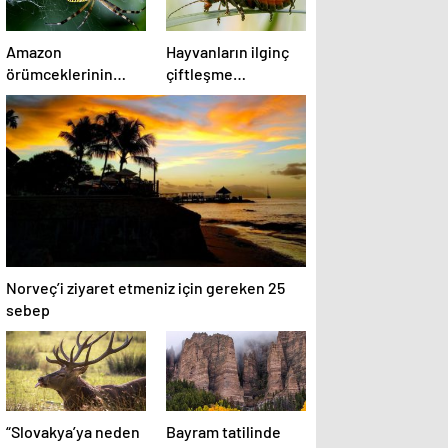
Amazon
Hayvanların ilginç
örümceklerinin
çiftleşme
esrarengiz
biçimlerini National
dünyalarına
Geographic
gitmeye hazır olun.
görüntüledi.
Norveç’i ziyaret etmeniz için gereken 25
sebep
“Slovakya’ya neden
Bayram tatilinde