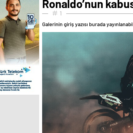
Ronaldo’nun kabusu
1
Galerinin giriş yazısı burada yayınlanab