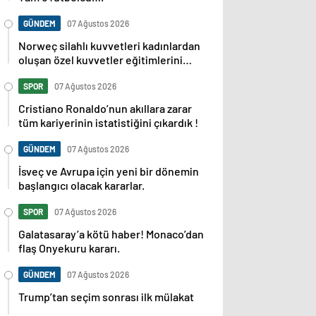
GÜNDEM
07 Ağustos 2026
Norweç silahlı kuvvetleri kadınlardan
oluşan özel kuvvetler eğitimlerini
başlattı.
SPOR
07 Ağustos 2026
Cristiano Ronaldo’nun akıllara zarar
tüm kariyerinin istatistiğini çıkardık !
GÜNDEM
07 Ağustos 2026
İsveç ve Avrupa için yeni bir dönemin
başlangıcı olacak kararlar.
SPOR
07 Ağustos 2026
Galatasaray’a kötü haber! Monaco’dan
flaş Onyekuru kararı.
GÜNDEM
07 Ağustos 2026
Trump’tan seçim sonrası ilk mülakat