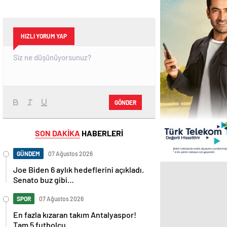
HIZLI YORUM YAP
GÖNDER
SON DAKİKA
HABERLERİ
GÜNDEM
07 Ağustos 2026
Joe Biden 6 aylık hedeflerini açıkladı.
Senato buz gibi…
SPOR
07 Ağustos 2026
En fazla kızaran takım Antalyaspor!
Tam 5 futbolcu….