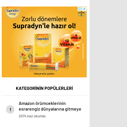
KATEGORİNİN POPÜLERLERİ
Amazon örümceklerinin
esrarengiz dünyalarına gitmeye
1
hazır olun.
2074 kez okundu