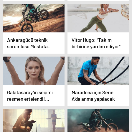
çıkışını ‘şans eseri’
olarak görüyor” iddiası
Ankaragücü teknik
Vitor Hugo: “Takım
sorumlusu Mustafa
birbirine yardım ediyor”
Dalcı: “Tek eksik
goldü”
Galatasaray’ın seçimi
Maradona için Serie
resmen ertelendi!…
A’da anma yapılacak