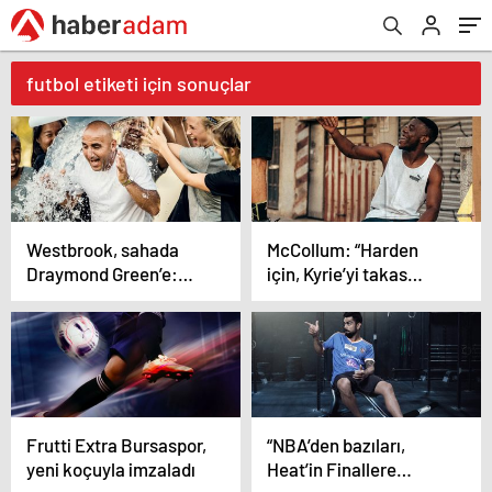
futbol etiketi için sonuçlar
Westbrook, sahada
McCollum: “Harden
Draymond Green’e:
için, Kyrie’yi takas
“Daha şut
ederdim…”
atamıyorsun!”
Frutti Extra Bursaspor,
“NBA’den bazıları,
yeni koçuyla imzaladı
Heat’in Finallere