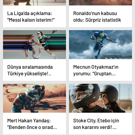
La Liga’da açıklama:
Ronaldo’nun kabusu
“Messi kalsın isterim!”
oldu: Sürpriz istatistik
Dünya sıralamasında
Mecnun Otyakmaz’ın
Türkiye yükselişte!..
yorumu: “Gruptan
neden çıkamayalım?”
Mert Hakan Yandaş:
Stoke City, Etebo için
“Benden önce o sırada
son kararını verdi!…
secde yapmış”