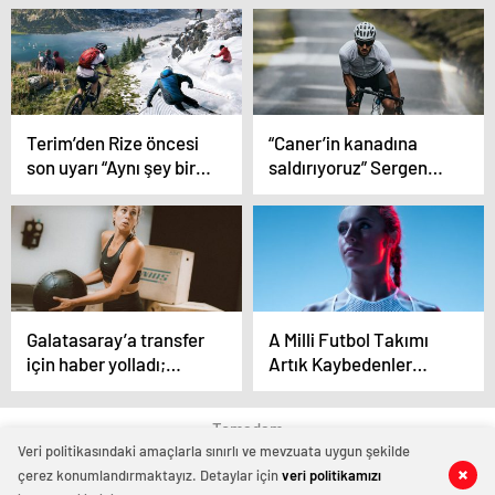
Terim’den Rize öncesi
“Caner’in kanadına
son uyarı “Aynı şey bir
saldırıyoruz” Sergen
daha asla olmasın”
Yalçın’ın hücum
planları
Galatasaray’a transfer
A Milli Futbol Takımı
için haber yolladı;
Artık Kaybedenler
“İsterseniz imza
Ligine Düştü
atarım”
Temadam
Veri politikasındaki amaçlarla sınırlı ve mevzuata uygun şekilde
çerez konumlandırmaktayız. Detaylar için
veri politikamızı