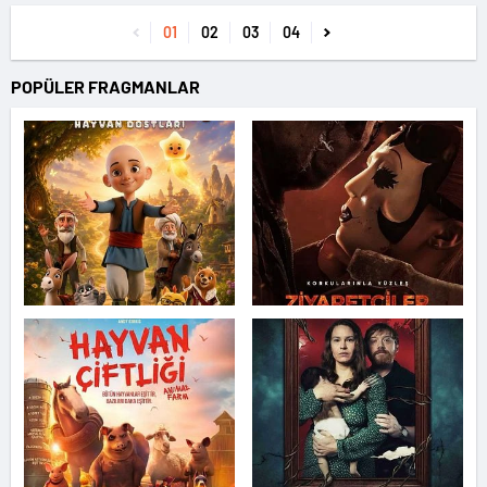
01
02
03
04
POPÜLER FRAGMANLAR