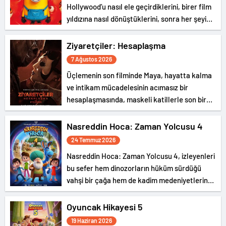
Hollywood’u nasıl ele geçirdiklerini, birer film
yıldızına nasıl dönüştüklerini, sonra her şeyi
nasıl berbat ettiklerini ve dünyaya canavarlar
salarak kaosa sürüklediklerini anlatan
Ziyaretçiler: Hesaplaşma
gürültülü ve eğlence dolu bir serüven…
7 Ağustos 2026
Üçlemenin son filminde Maya, hayatta kalma
ve intikam mücadelesinin acımasız bir
hesaplaşmasında, maskeli katillerle son bir
kez karşı karşıya geliyor.
Nasreddin Hoca: Zaman Yolcusu 4
24 Temmuz 2026
Nasreddin Hoca: Zaman Yolcusu 4, izleyenleri
bu sefer hem dinozorların hüküm sürdüğü
vahşi bir çağa hem de kadim medeniyetlerin
gizemli dünyasına götürüyor.
Oyuncak Hikayesi 5
19 Haziran 2026