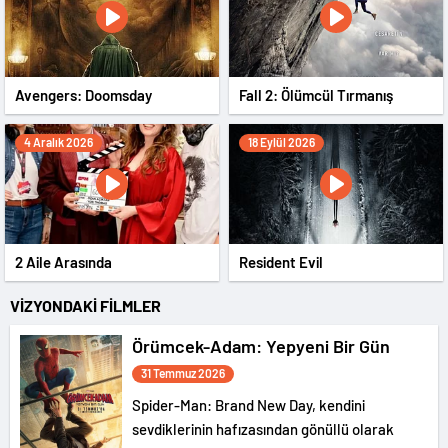
Avengers: Doomsday
Fall 2: Ölümcül Tırmanış
4 Aralık 2026
18 Eylül 2026
2 Aile Arasında
Resident Evil
VİZYONDAKİ FİLMLER
Örümcek-Adam: Yepyeni Bir Gün
31 Temmuz 2026
Spider-Man: Brand New Day, kendini
sevdiklerinin hafızasından gönüllü olarak