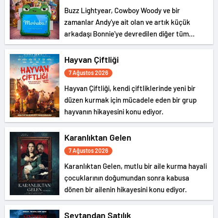
Buzz Lightyear, Cowboy Woody ve bir
zamanlar Andy'ye ait olan ve artık küçük
arkadaşı Bonnie'ye devredilen diğer tüm
oyuncaklar geri döndü ve yeni bir macera
başlıyor.
Hayvan Çiftliği
7 Ağustos 2026
Hayvan Çiftliği, kendi çiftliklerinde yeni bir
düzen kurmak için mücadele eden bir grup
hayvanın hikayesini konu ediyor.
Karanlıktan Gelen
7 Ağustos 2026
Karanlıktan Gelen, mutlu bir aile kurma hayali
çocuklarının doğumundan sonra kabusa
dönen bir ailenin hikayesini konu ediyor.
Şeytandan Satılık