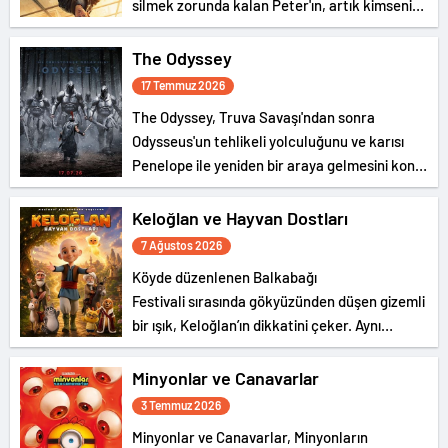
silmek zorunda kalan Peter'ın, artık kimsenin
gerçek kimliğini bilmediği New York
sokaklarında tek başına suçla savaşırken,
The Odyssey
yaşamaya başladığı fiziksel değişimle
17 Temmuz 2026
boğuşmasını anlatıyor.
The Odyssey, Truva Savaşı'ndan sonra
Odysseus'un tehlikeli yolculuğunu ve karısı
Penelope ile yeniden bir araya gelmesini konu
ediyor.
Keloğlan ve Hayvan Dostları
7 Ağustos 2026
Köyde düzenlenen Balkabağı
Festivali sırasında gökyüzünden düşen gizemli
bir ışık, Keloğlan’ın dikkatini çeker. Aynı
olağanüstü olaya, Hayvanlar Şatosu’nda
yaşayan Tombik Tekir ve Civciv de tanıklık
Minyonlar ve Canavarlar
eder.
3 Temmuz 2026
Minyonlar ve Canavarlar, Minyonların