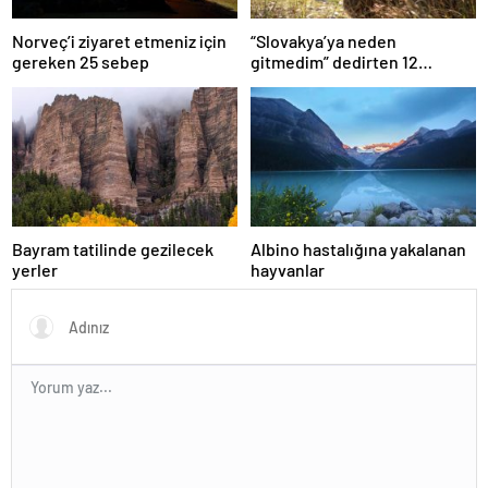
Norveç’i ziyaret etmeniz için
“Slovakya’ya neden
gereken 25 sebep
gitmedim” dedirten 12
fotoğraf
Bayram tatilinde gezilecek
Albino hastalığına yakalanan
yerler
hayvanlar