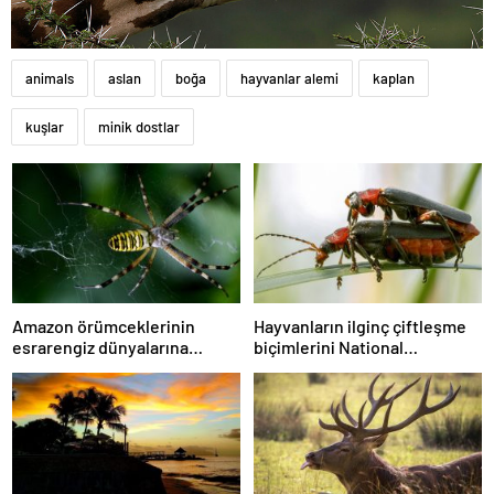
animals
aslan
boğa
hayvanlar alemi
kaplan
kuşlar
minik dostlar
Amazon örümceklerinin
Hayvanların ilginç çiftleşme
esrarengiz dünyalarına
biçimlerini National
gitmeye hazır olun.
Geographic görüntüledi.