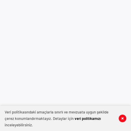
Veri politikasındaki amaçlarla sınırlı ve mevzuata uygun şekilde
çerez konumlandırmaktayız. Detaylar için
veri politikamızı
inceleyebilirsiniz.