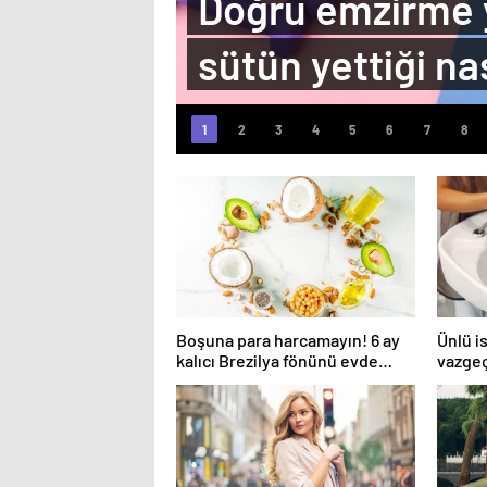
Doğru emzirme y
sütün yettiği nas
Boşuna para harcamayın! 6 ay
Ünlü i
kalıcı Brezilya fönünü evde
vazgeç
yapın…
kuru f