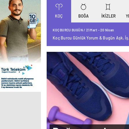
KOÇ
BOĞA
İKİZLER
Y
KOÇ BURCU BUGÜN / 21 Mart - 20 Nisan
Koç Burcu Günlük Yorum & Bugün Aşk, İş