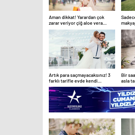
Aman dikkat! Yarardan çok
Sadece
zarar veriyor çiğ aloe vera
makyajı
suyu…
Artık para saçmayacaksınız! 3
Bir sa
farklı tarifle evde kendi
asla t
kremimizi yapıyoruz!