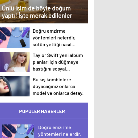
Ünlü isim de böyle doğum
yaptı! İşte merak edilenler
Doğru emzirme
yöntemleri nelerdir,
sütün yettiği nasıl
anlaşılır?
Taylor Swift yeni albüm
planları için düğmeye
bastığını sosyal
medyadan duyurdu!
Bu kış kombinlere
doyacağınız onlarca
model ve onlarca detay.
POPÜLER HABERLER
Doğru emzirme
yöntemleri nelerdir,