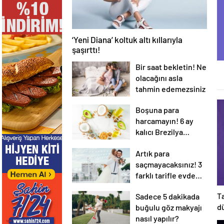
‘Yeni Diana’ koltuk altı kıllarıyla
şaşırttı!
Bir saat bekletin! Ne
olacağını asla
tahmin edemezsiniz
Boşuna para
harcamayın! 6 ay
kalıcı Brezilya
fönünü evde yapın…
Artık para
saçmayacaksınız! 3
farklı tarifle evde
kendi kremimizi
Ta
Sadece 5 dakikada
yapıyoruz!
d
buğulu göz makyajı
d
nasıl yapılır?