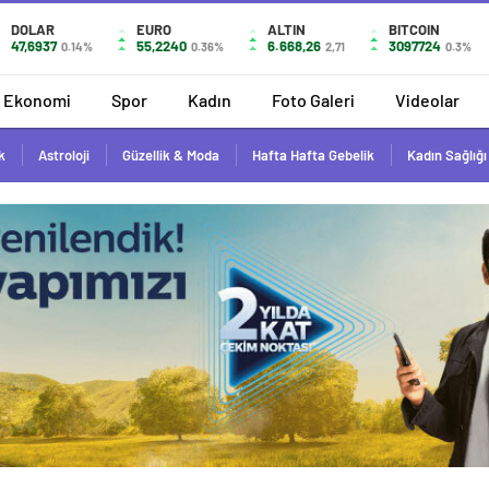
DOLAR
EURO
ALTIN
BITCOIN
47,6937
55,2240
6.668,26
3097724
0.14%
0.36%
2,71
0.3%
Ekonomi
Spor
Kadın
Foto Galeri
Videolar
k
Astroloji
Güzellik & Moda
Hafta Hafta Gebelik
Kadın Sağlığı