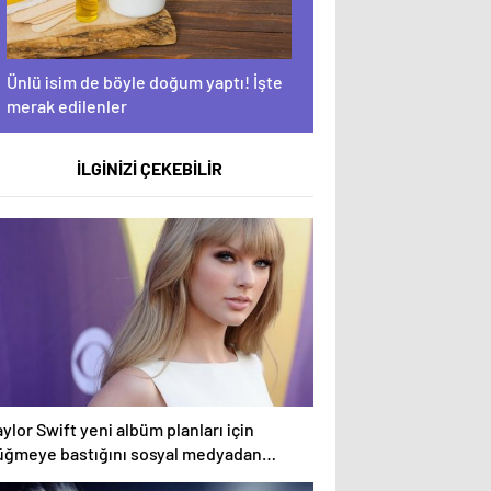
Ünlü isim de böyle doğum yaptı! İşte
merak edilenler
İLGİNİZİ ÇEKEBİLİR
ylor Swift yeni albüm planları için
üğmeye bastığını sosyal medyadan
uyurdu!