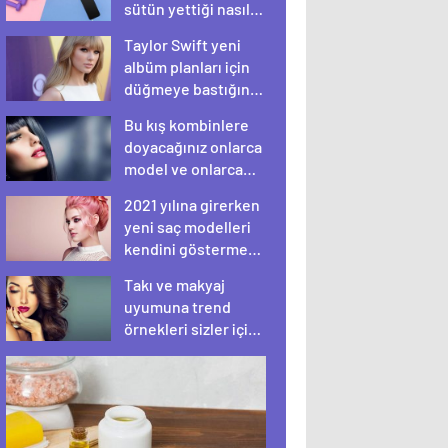
sütün yettiği nasıl
anlaşılır?
Taylor Swift yeni
albüm planları için
düğmeye bastığını
sosyal medyadan
Bu kış kombinlere
duyurdu!
doyacağınız onlarca
model ve onlarca
detay.
2021 yılına girerken
yeni saç modelleri
kendini göstermeye
başladı.
Takı ve makyaj
uyumuna trend
örnekleri sizler için
derledik.