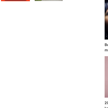
B
m
20
k