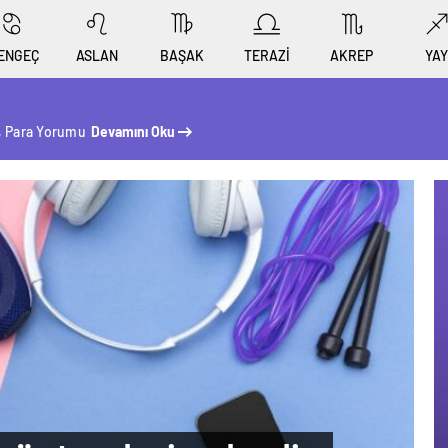
ENGEÇ
ASLAN
BAŞAK
TERAZİ
AKREP
YAY
, Para Yorumu
Devamını Oku