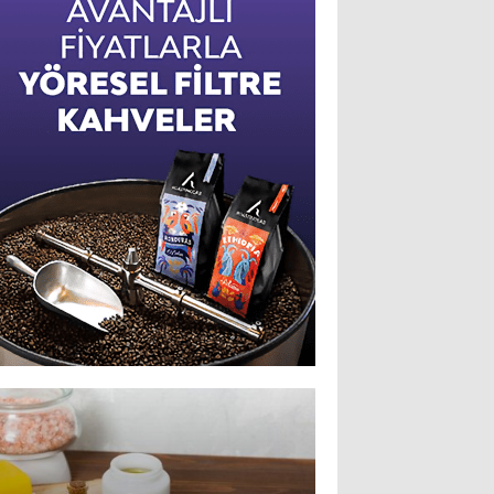
düğmeye bastığını sosyal 
duyurdu!