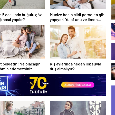
 5 dakikada buğulu göz
Mucize besin cildi porselen gibi
 nasıl yapılır?
yapıyor! Yulaf unu ve limon…
at bekletin! Ne olacağını
Kış aylarında neden ılık suyla
ahmin edemezsiniz
duş almalıyız?