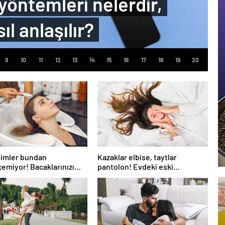
öntemleri nelerdir,
ıl anlaşılır?
simler bundan
Kazaklar elbise, taytlar
emiyor! Bacaklarınızı
pantolon! Evdeki eski
ırçalarsanız…
kıyafetleri yenilemek için 5
ipucu