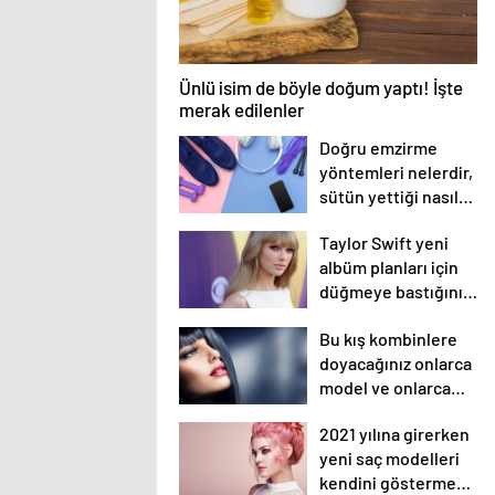
Ünlü isim de böyle doğum yaptı! İşte
merak edilenler
Doğru emzirme
yöntemleri nelerdir,
sütün yettiği nasıl
anlaşılır?
Taylor Swift yeni
albüm planları için
düğmeye bastığını
sosyal medyadan
Bu kış kombinlere
duyurdu!
doyacağınız onlarca
model ve onlarca
detay.
2021 yılına girerken
yeni saç modelleri
kendini göstermeye