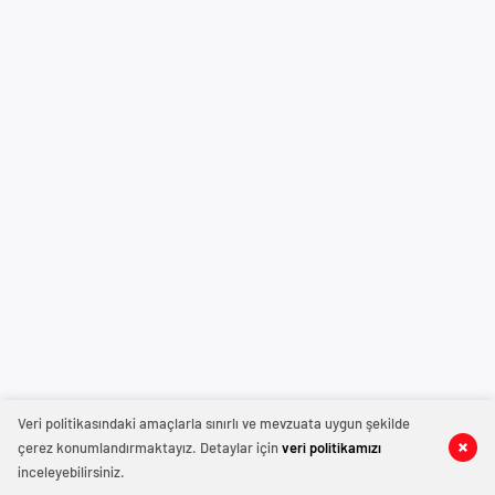
Veri politikasındaki amaçlarla sınırlı ve mevzuata uygun şekilde
çerez konumlandırmaktayız. Detaylar için
veri politikamızı
inceleyebilirsiniz.